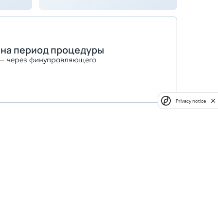
 на период процедуры
 — через финуправляющего
Privacy notice