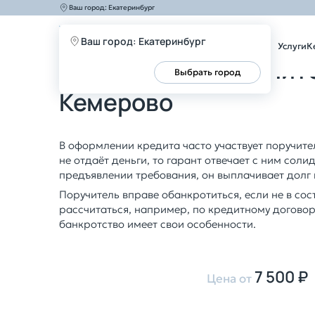
Ваш город:
Екатеринбург
Главная
Услуги
Банкротство
Банкротство поручи
Ваш город: Екатеринбург
Услуги
К
Банкротство поручит
Все верно
Выбрать город
Кемерово
В оформлении кредита часто участвует поручите
не отдаёт деньги, то гарант отвечает с ним соли
предъявлении требования, он выплачивает долг 
Поручитель вправе обанкротиться, если не в сос
рассчитаться, например, по кредитному договор
банкротство имеет свои особенности.
7 500 ₽
Цена от
Оставить заявку