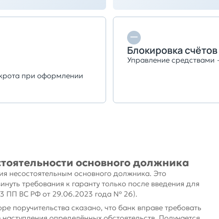
Блокировка счётов
Управление средствами
нкрота при оформлении
стоятельности основного должника
ния несостоятельным основного должника. Это
инуть требования к гаранту только после введения для
 ПП ВС РФ от 29.06.2023 года № 26).
оре поручительства сказано, что банк вправе требовать
е наступления определённых обстоятельств. Получается,