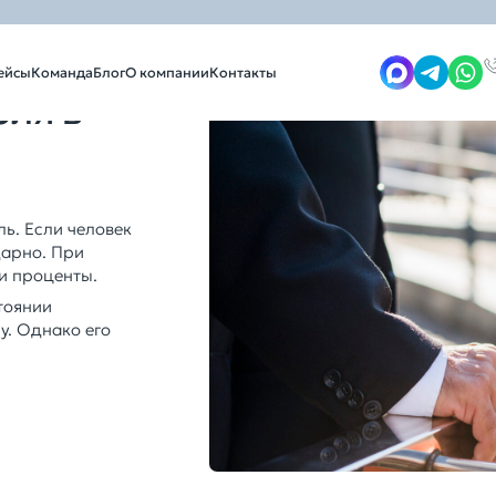
телей
ейсы
Команда
Блог
О компании
Контакты
еля в
ль. Если человек
дарно. При
и проценты.
тоянии
у. Однако его