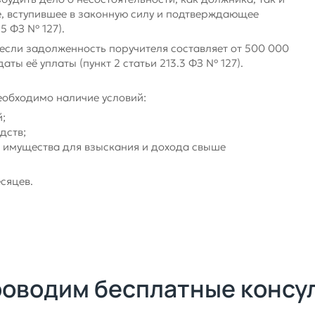
, вступившее в законную силу и подтверждающее
.5 ФЗ № 127).
если задолженность поручителя составляет от 500 000
аты её уплаты (пункт 2 статьи 213.3 ФЗ № 127).
еобходимо наличие условий:
й;
дств;
ет имущества для взыскания и дохода свыше
сяцев.
роводим бесплатные консу