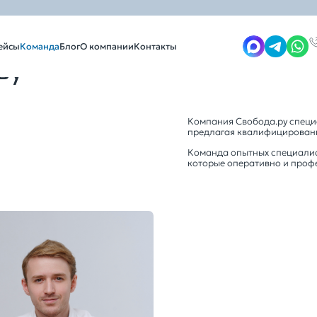
ейсы
Команда
Блог
О компании
Контакты
ву
Компания Свобода.ру специ
предлагая квалифицированн
Команда опытных специалис
которые оперативно и проф