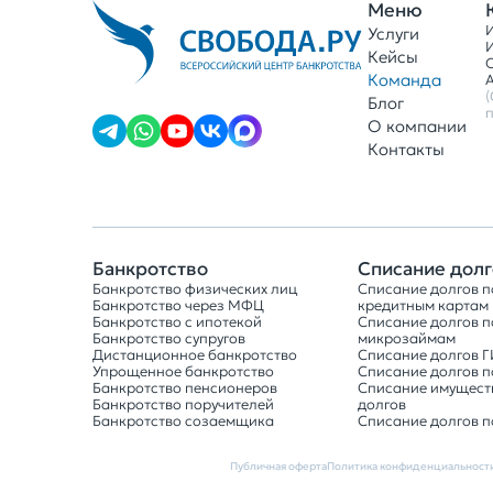
Меню
Услуги
Кейсы
Команда
А
Блог
п
О компании
Контакты
Банкротство
Списание долг
Банкротство физических лиц
Списание долгов п
Банкротство через МФЦ
кредитным картам
Банкротство с ипотекой
Списание долгов п
Банкротство супругов
микрозаймам
Дистанционное банкротство
Списание долгов 
Упрощенное банкротство
Списание долгов 
Банкротство пенсионеров
Списание имущест
Банкротство поручителей
долгов
Банкротство созаемщика
Списание долгов п
Публичная оферта
Политика конфиденциальност