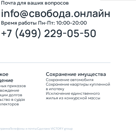
Почта для ваших вопросов
info@свобода.онлайн
3
Время работы Пн-Пт: 10:00–20:00
+7 (499) 229-05-50
Оставить заявку
кое
Сохранение имущества
дение
Сохранение автомобиля
Сохранение квартиры купленной
ных приказов
в ипотеку
овождение
Исключение единственного
ации долгов
жилья из конкурсной массы
ство в судах
ллекторов
грамма
Телефоны и почты
Сделано VICTORY group