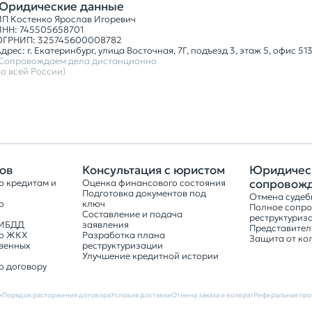
Юридические данные
ИП Костенко Ярослав Игоревич
ИНН: 745505658701
ОГРНИП: 325745600008782
дрес: г. Екатеринбург, улица Восточная, 7Г, подъезд 3, этаж 5, офис 51
(Сопровождаем дела дистанционно
о всей России)
ов
Консультация с юристом
Юридичес
сопровож
о кредитам и
Оценка финансового состояния
Подготовка документов под
Отмена судеб
о
ключ
Полное сопр
Составление и подача
реструктуриз
ГИБДД
заявления
Представитель
по ЖКХ
Разработка плана
Защита от ко
венных
реструктуризации
Улучшение кредитной истории
о договору
и
Порядок расторжения договора
Условия доставки
Отмена заказа и возврат
Реферальная про