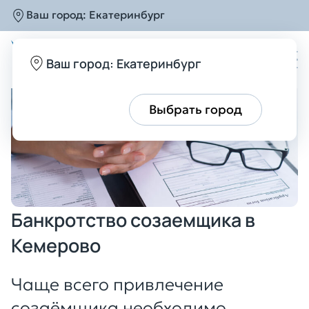
Ваш город:
Екатеринбург
Главная
Услуги
Банкротство
Банкротство 
Ваш город: Екатеринбург
Все верно
Выбрать город
Банкротство созаемщика в
Кемерово
Чаще всего привлечение
созаёмщика необходимо