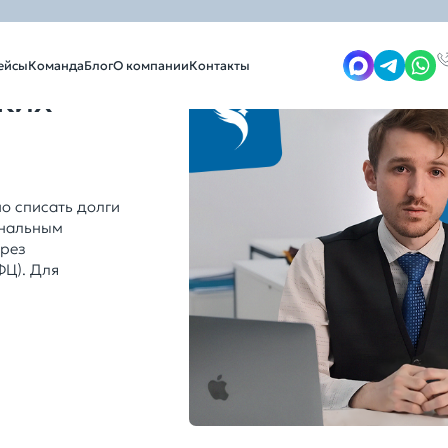
еских лиц
ейсы
Команда
Блог
О компании
Контакты
ких
о списать долги
унальным
ерез
ФЦ). Для