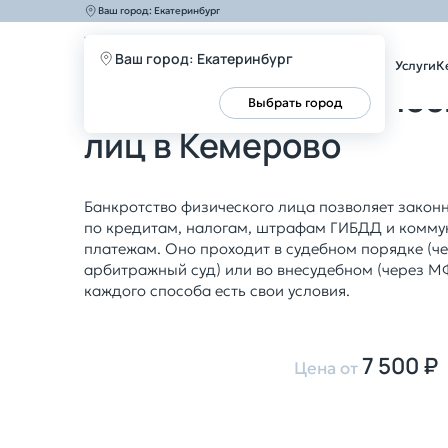
Ваш город:
Екатеринбург
Главная
Услуги
Банкротство
Банкротство физич
Ваш город: Екатеринбург
Услуги
К
Банкротство физичес
Все верно
Выбрать город
лиц в Кемерово
Банкротство физического лица позволяет законн
по кредитам, налогам, штрафам ГИБДД и комм
платежам. Оно проходит в судебном порядке (ч
арбитражный суд) или во внесудебном (через М
каждого способа есть свои условия.
7 500 ₽
Цена от
Оставить заявку