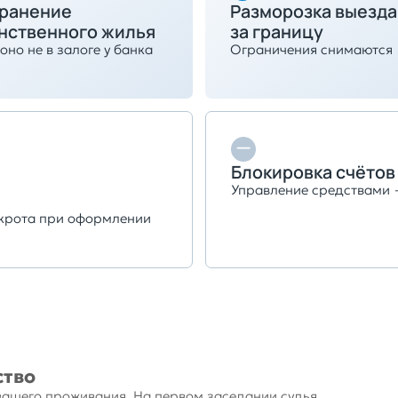
ранение
Разморозка выезда
нственного жилья
за границу
оно не в залоге у банка
Ограничения снимаются
Блокировка счётов
Управление средствами
нкрота при оформлении
ство
вашего проживания. На первом заседании судья