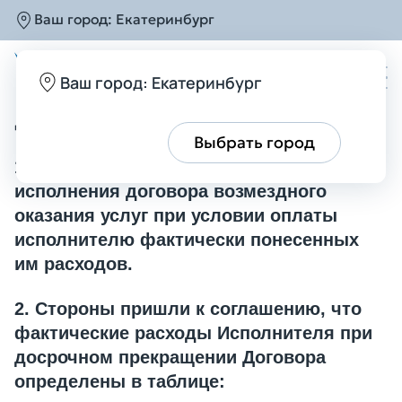
Ваш город:
Екатеринбург
Главная
Порядок расторжения договора
Порядок расторжения
Ваш город: Екатеринбург
договора
Все верно
Выбрать город
1. Заказчик вправе отказаться от
исполнения договора возмездного
оказания услуг при условии оплаты
исполнителю фактически понесенных
им расходов.
2. Стороны пришли к соглашению, что
фактические расходы Исполнителя при
досрочном прекращении Договора
определены в таблице: