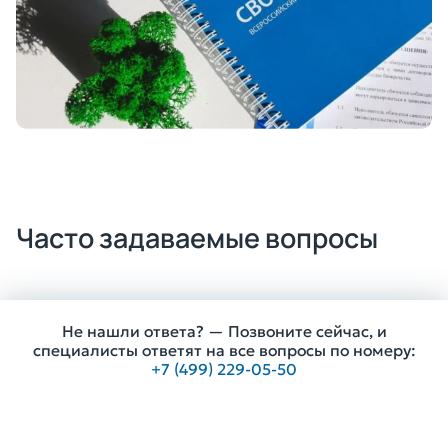
Часто задаваемые вопросы
Почему важно профессиональное
представительство в суде?
Не нашли ответа? — Позвоните сейчас, и
специалисты ответят на все вопросы по номеру:
+7 (499) 229-05-50
— Сложность законодательства –
банкротство физических лиц регулируется
Получить консультацию
Федеральным законом No127-ФЗ, и без
глубокого понимания норм права можно